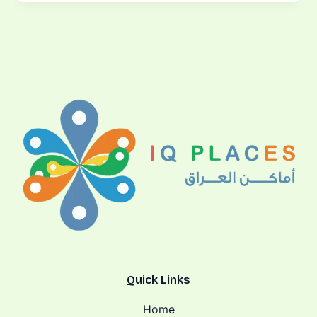
Quick Links
Home