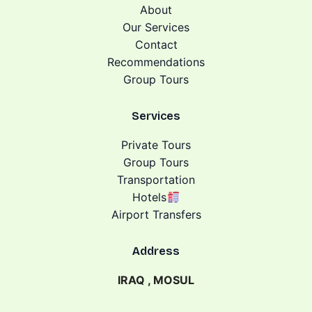
About
Our Services
Contact
Recommendations
Group Tours
Services
Private Tours
Group Tours
Transportation
Hotels
Airport Transfers
Address
IRAQ , MOSUL