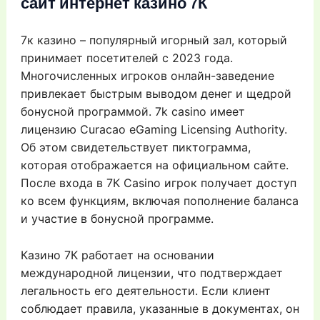
сайт интернет казино 7К
7к казино – популярный игорный зал, который
принимает посетителей с 2023 года.
Многочисленных игроков онлайн-заведение
привлекает быстрым выводом денег и щедрой
бонусной программой. 7k casino имеет
лицензию Curacao eGaming Licensing Authority.
Об этом свидетельствует пиктограмма,
которая отображается на официальном сайте.
После входа в 7К Casino игрок получает доступ
ко всем функциям, включая пополнение баланса
и участие в бонусной программе.
Казино 7К работает на основании
международной лицензии, что подтверждает
легальность его деятельности. Если клиент
соблюдает правила, указанные в документах, он