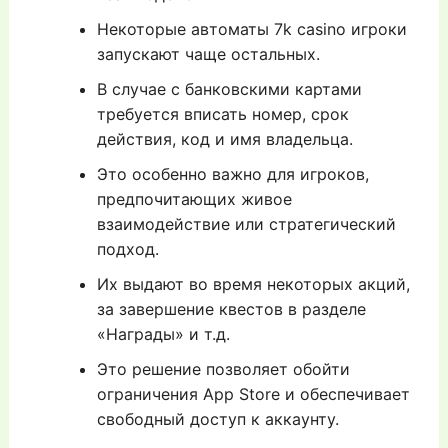
Некоторые автоматы 7k casino игроки
запускают чаще остальных.
В случае с банковскими картами
требуется вписать номер, срок
действия, код и имя владельца.
Это особенно важно для игроков,
предпочитающих живое
взаимодействие или стратегический
подход.
Их выдают во время некоторых акций,
за завершение квестов в разделе
«Награды» и т.д.
Это решение позволяет обойти
ограничения App Store и обеспечивает
свободный доступ к аккаунту.