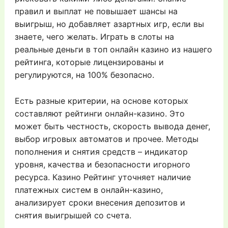
правил и выплат не повышает шансы на
выигрыш, но добавляет азартных игр, если вы
знаете, чего желать. Играть в слоты на
реальные деньги в топ онлайн казино из нашего
рейтинга, которые лицензированы и
регулируются, на 100% безопасно.
Есть разные критерии, на основе которых
составляют рейтинги онлайн-казино. Это
может быть честность, скорость вывода денег,
выбор игровых автоматов и прочее. Методы
пополнения и снятия средств – индикатор
уровня, качества и безопасности игорного
ресурса. Казино Рейтинг уточняет наличие
платежных систем в онлайн-казино,
анализирует сроки внесения депозитов и
снятия выигрышей со счета.