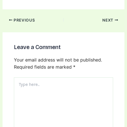
PREVIOUS
NEXT
Leave a Comment
Your email address will not be published.
Required fields are marked
*
Type
here..