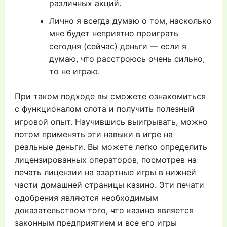
различных акций.
Лично я всегда думаю о том, насколько
мне будет неприятно проиграть
сегодня (сейчас) деньги — если я
думаю, что расстроюсь очень сильно,
то не играю.
При таком подходе вы сможете ознакомиться
с функционалом слота и получить полезный
игровой опыт. Научившись выигрывать, можно
потом применять эти навыки в игре на
реальные деньги. Вы можете легко определить
лицензированных операторов, посмотрев на
печать лицензии на азартные игры в нижней
части домашней страницы казино. Эти печати
одобрения являются необходимым
доказательством того, что казино является
законным предприятием и все его игры