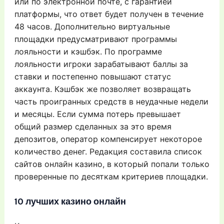
или по электронной почте, с гарантией
платформы, что ответ будет получен в течение
48 часов. Дополнительно виртуальные
площадки предусматривают программы
лояльности и кэшбэк. По программе
лояльности игроки зарабатывают баллы за
ставки и постепенно повышают статус
аккаунта. Кэшбэк же позволяет возвращать
часть проигранных средств в неудачные недели
и месяцы. Если сумма потерь превышает
общий размер сделанных за это время
депозитов, оператор компенсирует некоторое
количество денег. Редакция составила список
сайтов онлайн казино, в который попали только
проверенные по десяткам критериев площадки.
10 лучших казино онлайн