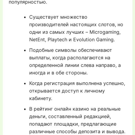
популярностью.
Существует множество
производителей настоящих слотов, но
одни из самых лучших – Microgaming,
NetEnt, Playtech и Evolution Gaming.
Подобные символы обеспечивают
выплаты, когда располагаются на
определенной линии слева направо, а
иногда и в обе стороны.
Когда регистрация выполнена успешно,
открывается доступ к личному
кабинету.
В рейтинг онлайн казино на реальные
деньги, составленный редакцией,
попадают площадки, предлагающие
различные способы депозита и вывода.