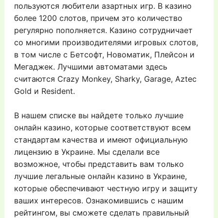
пользуются любители азартных игр. В казино
более 1200 слотов, причем это количество
регулярно пополняется. Казино сотрудничает
со многими производителями игровых слотов,
в том числе с Бетсофт, Новоматик, Плейсон и
Мегаджек. Лучшими автоматами здесь
считаются Crazy Monkey, Sharky, Garage, Aztec
Gold и Resident.
В нашем списке вы найдете только лучшие
онлайн казино, которые соответствуют всем
стандартам качества и имеют официальную
лицензию в Украине. Мы сделали все
возможное, чтобы представить вам только
лучшие легальные онлайн казино в Украине,
которые обеспечивают честную игру и защиту
ваших интересов. Ознакомившись с нашим
рейтингом, вы сможете сделать правильный