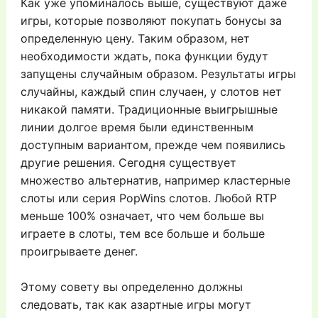
Как уже упоминалось выше, существуют даже
игры, которые позволяют покупать бонусы за
определенную цену. Таким образом, нет
необходимости ждать, пока функции будут
запущены случайным образом. Результаты игры
случайны, каждый спин случаен, у слотов нет
никакой памяти. Традиционные выигрышные
линии долгое время были единственным
доступным вариантом, прежде чем появились
другие решения. Сегодня существует
множество альтернатив, например кластерные
слоты или серия PopWins слотов. Любой RTP
меньше 100% означает, что чем больше вы
играете в слоты, тем все больше и больше
проигрываете денег.
Этому совету вы определенно должны
следовать, так как азартные игры могут