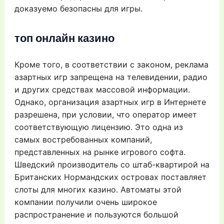
доказуемо безопасны для игры.
топ онлайн казино
Кроме того, в соответствии с законом, реклама
азартных игр запрещена на телевидении, радио
и других средствах массовой информации.
Однако, организация азартных игр в Интернете
разрешена, при условии, что оператор имеет
соответствующую лицензию. Это одна из
самых востребованных компаний,
представленных на рынке игрового софта.
Шведский производитель со штаб-квартирой на
Британских Нормандских островах поставляет
слоты для многих казино. Автоматы этой
компании получили очень широкое
распространение и пользуются большой